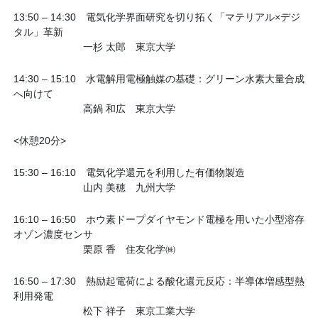
13:50 – 14:30 電気化学界面研究を切り拓く「マテリアル×デジ
タル」革新
一杉 太郎 東京大学
14:30 – 15:10 水電解用電極触媒の基礎：グリーン水素大量合成
へ向けて
高鍋 和広 東京大学
<休憩20分>
15:30 – 16:10 電気化学還元を利用した有価物製造
山内 美穂 九州大学
16:10 – 16:50 ホウ素ドープダイヤモンド電極を用いた小型溶存
オゾン濃度センサ
栗原 香 住友化学㈱
16:50 – 17:30 熱励起電荷による酸化還元反応：半導体増感型熱
利用発電
松下 祥子 東京工業大学