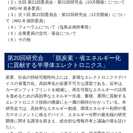
（２）次回 第21回委員会・第21回研究会（10月開催）について
（WG-M 喜多委員）
（３）次々回 第22回委員会・第22回研究会（12月開催）につい
て（WG-B 德田委員）
（４）フォーラムについて（塩島企画幹事長）
（５）企業委員の交代・退会について
（６）その他
第20回研究会 「脱炭素・省エネルギー化
に貢献する半導体エレクトロニクス」
産業、社会の持続可能性向上には、多様なエレクトロニクスデバ
イスの省電力化、高効率化が必要不可欠な課題である。近年は、
カーボンフットプリントを縮減し、再生可能なエネルギーの活用
を進めるための高効率なエネルギー生成、蓄積、運用に貢献する
エレクトロニクス技術の構築にも一層の期待がかかっている。本
研究会では、高効率なエネルギー創成、環境エネルギー利用や電
力マネジメントに係るデバイス、エネルギー分野の最先端の研究
開発に関する講演を踏まえ、総合的な情報共有と議論の場を設け
たい。