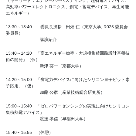
（キーワード：エナジーハーベスティング、超省電力デバイス、
高効率パワーエレクトロニクス、創電・蓄電デバイス、再生可能
エネルギー）
13:30～13:40 委員長挨拶 田畑 仁（東京大学, R025 委員会
委員長）
講演紹介
13:40～14:20 「高エネルギー効率・大規模集積回路設計基盤技
術の開発」（仮）
新津 葵一（京都大学）
14:20～15:00 「省電力デバイスに向けたシリコン量子ビット素
子応用」（仮）
加藤 公彦（産業技術総合研究所）
15:00～15:40 「ゼロパワーセンシングの実現に向けたシリコン
集積熱電デバイス」
渡邉 孝信（早稲田大学）
15:40～15:55 （休憩）