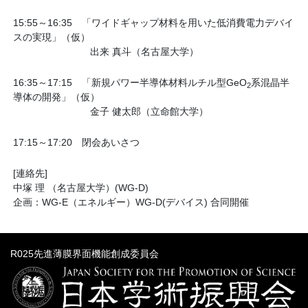
15:55～16:35 「ワイドギャップ材料を用いた低消費電力デバイ
スの実現」（仮）
出来 真斗（名古屋大学）
16:35～17:15 「新規パワー半導体材料ルチル型GeO
系混晶半
2
導体の開発」（仮）
金子 健太郎（立命館大学）
17:15～17:20 閉会あいさつ
[連絡先]
中塚 理 （名古屋大学）(WG-D)
企画：WG-E（エネルギー）WG-D(デバイス) 合同開催
R025先進薄膜界面機能創成委員会