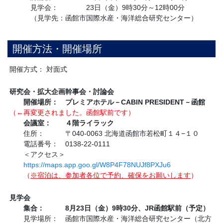
見学会：
23日（金）9時30分～12時00分
（見学先：函館市国際水産・海洋総合研究センター）
開催方法・開催場所
開催方式： 対面式
研究会・拡大企画幹事会・討論会
開催場所： プレミアホテル－CABIN PRESIDENT－函館
（←再変更されました。函館駅前です）
会議室： ４階ライラック
住所： 〒040-0063 北海道函館市若松町１４−１０
電話番号： 0138-22-0111
＜アクセス＞
https://maps.app.goo.gl/W8P4F78NUJf8PXJu6
（
※宿泊は、参加者各位で予約、確保をお願いします
）
見学会
集合： 8月23日（金）9時30分、JR函館駅前（予定）
見学場所： 函館市国際水産・海洋総合研究センター（北方